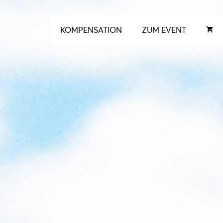
KOMPENSATION
ZUM EVENT